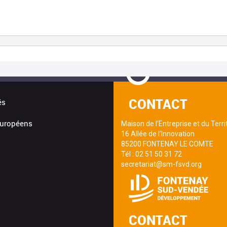
CONTACT
és
uropéens
Maison de l’Entreprise et du Terri
16 Allée de l’Innovation
85200 FONTENAY LE COMTE
Tél : 02 51 50 31 72
secretariat@sm-fsvd.org
CONTACT