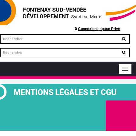
Connexion espace Privé
Toggl
navig
MENTIONS LÉGALES ET CGU