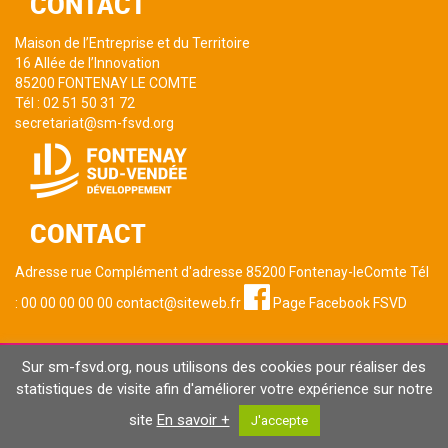
CONTACT
Maison de l’Entreprise et du Territoire
16 Allée de l’Innovation
85200 FONTENAY LE COMTE
Tél : 02 51 50 31 72
secretariat@sm-fsvd.org
CONTACT
Adresse rue Complément d'adresse 85200 Fontenay-leComte Tél
: 00 00 00 00 00 contact@siteweb.fr
Page Facebook FSVD
Sur sm-fsvd.org, nous utilisons des cookies pour réaliser des
NOS INFOS
statistiques de visite afin d'améliorer votre expérience sur notre
site
En savoir +
J'accepte
Mentions légales et CGU
Politique de Confidentialité